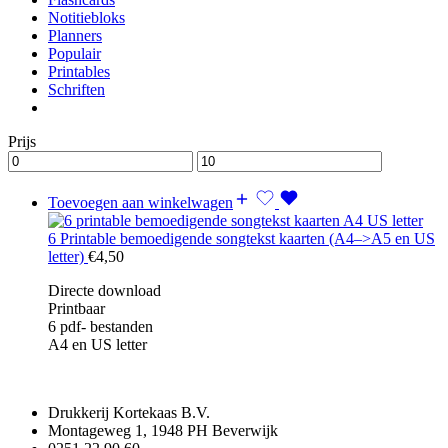
Notitiebloks
Planners
Populair
Printables
Schriften
Prijs
Toevoegen aan winkelwagen
6 Printable bemoedigende songtekst kaarten (A4–>A5 en US
letter)
€
4,50
Directe download
Printbaar
6 pdf- bestanden
A4 en US letter
Drukkerij Kortekaas B.V.
Montageweg 1, 1948 PH Beverwijk