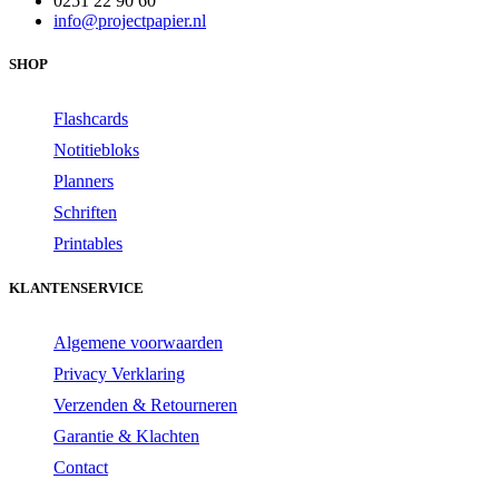
0251 22 90 60
info@projectpapier.nl
SHOP
Flashcards
Notitiebloks
Planners
Schriften
Printables
KLANTENSERVICE
Algemene voorwaarden
Privacy Verklaring
Verzenden & Retourneren
Garantie & Klachten
Contact