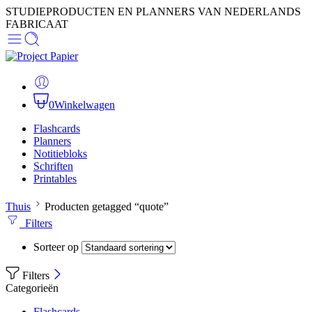
STUDIEPRODUCTEN EN PLANNERS VAN NEDERLANDS
FABRICAAT
0
Winkelwagen
Flashcards
Planners
Notitiebloks
Schriften
Printables
Thuis
Producten getagged “quote”
Filters
Sorteer op
Filters
Categorieën
Flashcards