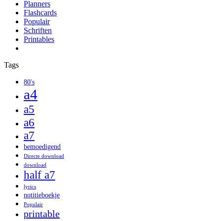
Planners
Flashcards
Populair
Schriften
Printables
Tags
80's
a4
a5
a6
a7
bemoedigend
Directe download
download
half a7
lyrics
notitieboekje
Populair
printable