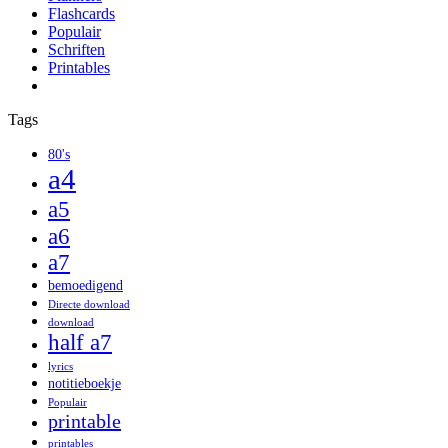
Flashcards
Populair
Schriften
Printables
Tags
80's
a4
a5
a6
a7
bemoedigend
Directe download
download
half a7
lyrics
notitieboekje
Populair
printable
printables