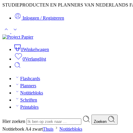
STUDIEPRODUCTEN EN PLANNERS VAN NEDERLANDS F
Inloggen / Registreren
0
Winkelwagen
0
Verlanglijst
Flashcards
Planners
Notitiebloks
Schriften
Printables
Hier zoeken
Zoeken
Notitieboek A4 zwart
Thuis
Notitiebloks