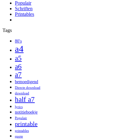
Populair
Schriften
Printables
Tags
80's
a4
a5
a6
a7
bemoedigend
Directe download
download
half a7
lyrics
notitieboekje
Populair
printable
printables
quote