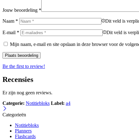
Jouw beoordeling
*
Naam
*
Dit veld is verpli
E-mail
*
Dit veld is verpli
Mijn naam, e-mail en site opslaan in deze browser voor de volgend
Be the first to review!
Recensies
Er zijn nog geen reviews.
Categorie:
Notitiebloks
Label:
a4
Categorieën
Notitiebloks
Planners
Flashcards