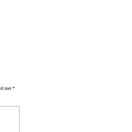
erd met
*