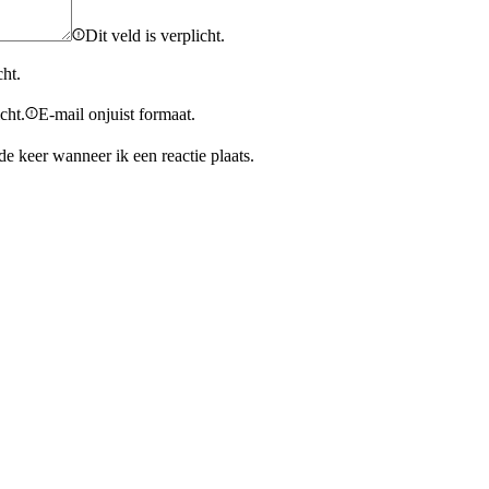
Dit veld is verplicht.
cht.
cht.
E-mail onjuist formaat.
e keer wanneer ik een reactie plaats.