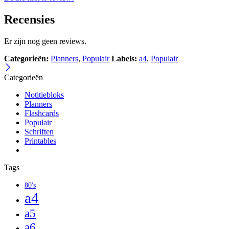
Recensies
Er zijn nog geen reviews.
Categorieën:
Planners
,
Populair
Labels:
a4
,
Populair
Categorieën
Notitiebloks
Planners
Flashcards
Populair
Schriften
Printables
Tags
80's
a4
a5
a6