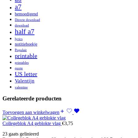
a7
bemoedigend
Directe download
download
half a7
lyrics
notitieboekje
Populair
printable
printables
quote
US letter
Valentijn
valentine
Gerelateerde producten
Toevoegen aan winkelwagen
Collegeblok A4 geblokte vlag
€
3,75
23 gaats gelinieerd