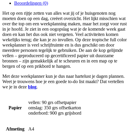
Beoordelingen (0)
Het op een rijtje zetten van alles wat jij of je huisgenoten nog
moeten doen op een dag, creëert overzicht. Het lijkt misschien wat
over the top om een weekplanning maken, maar het zorgt voor rust
in je hoofd. Je ziet in een oogopslag wat je de komende week gaat
doen en kan het dus ook niet vergeten. Veel activiteiten komen
wekelijks terug; die kan je zo invullen. Op deze tropische full color
weekplanner is veel schrijfruimte en is dus geschikt om door
meerdere personen tegelijk te gebruiken. De aan de kop gelijmde
vellen – geproduceerd op gecertificeerd papier uit duurzame
bronnen – zijn gemakkelijk af te scheuren en in een map op te
bergen of op een prikbord te hangen.
Met deze weekplanner kun je dus naar hartelust je dagen plannen.
Weet je trouwens hoe je een goede to-do list maakt? Dat vertellen
we je in deze
blog
.
vellen: 90 grs offsetpapier
Papier
omslag: 350 grs offsetkarton
onderbord: 900 grs grijsbord
Afmeting
A4