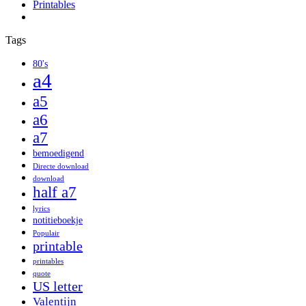
Printables
Tags
80's
a4
a5
a6
a7
bemoedigend
Directe download
download
half a7
lyrics
notitieboekje
Populair
printable
printables
quote
US letter
Valentijn