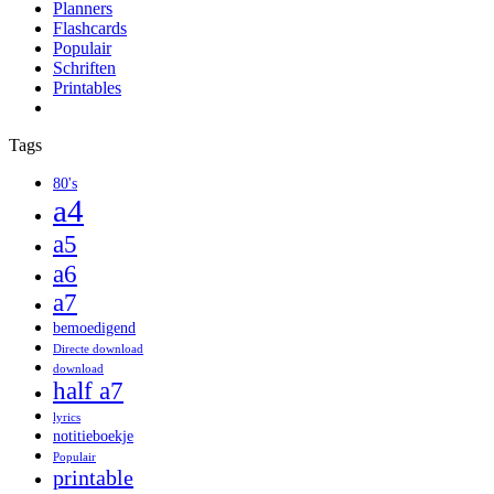
Planners
Flashcards
Populair
Schriften
Printables
Tags
80's
a4
a5
a6
a7
bemoedigend
Directe download
download
half a7
lyrics
notitieboekje
Populair
printable