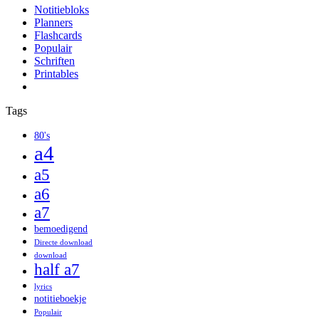
Notitiebloks
Planners
Flashcards
Populair
Schriften
Printables
Tags
80's
a4
a5
a6
a7
bemoedigend
Directe download
download
half a7
lyrics
notitieboekje
Populair