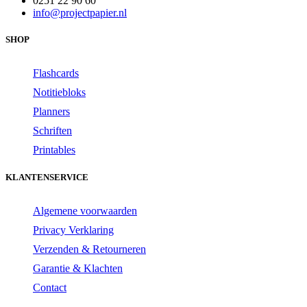
0251 22 90 60
info@projectpapier.nl
SHOP
Flashcards
Notitiebloks
Planners
Schriften
Printables
KLANTENSERVICE
Algemene voorwaarden
Privacy Verklaring
Verzenden & Retourneren
Garantie & Klachten
Contact