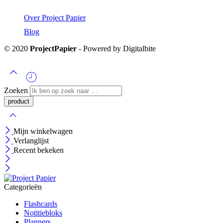
Over Project Papier
Blog
© 2020
ProjectPapier
- Powered by Digitalbite
Zoeken
Mijn winkelwagen
Verlanglijst
Recent bekeken
Categorieën
Flashcards
Notitiebloks
Planners