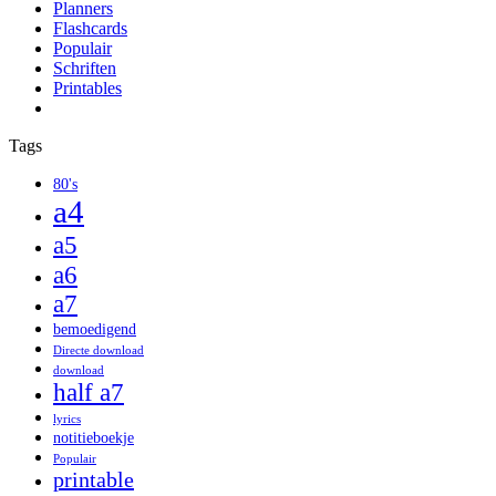
Planners
Flashcards
Populair
Schriften
Printables
Tags
80's
a4
a5
a6
a7
bemoedigend
Directe download
download
half a7
lyrics
notitieboekje
Populair
printable