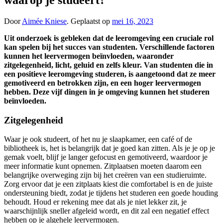
Door
Aimée Kniese
.
Geplaatst op
mei 16, 2023
Uit onderzoek is gebleken dat de leeromgeving een cruciale rol
kan spelen bij het succes van studenten. Verschillende factoren
kunnen het leervermogen beïnvloeden, waaronder
zitgelegenheid, licht, geluid en zelfs kleur. Van studenten die in
een positieve leeromgeving studeren, is aangetoond dat ze meer
gemotiveerd en betrokken zijn, en een hoger leervermogen
hebben. Deze vijf dingen in je omgeving kunnen het studeren
beïnvloeden.
Zitgelegenheid
Waar je ook studeert, of het nu je slaapkamer, een café of de
bibliotheek is, het is belangrijk dat je goed kan zitten. Als je je op je
gemak voelt, blijf je langer gefocust en gemotiveerd, waardoor je
meer informatie kunt opnemen. Zitplaatsen moeten daarom een ​​
belangrijke overweging zijn bij het creëren van een studieruimte.
Zorg ervoor dat je een zitplaats kiest die comfortabel is en de juiste
ondersteuning biedt, zodat je tijdens het studeren een goede houding
behoudt. Houd er rekening mee dat als je niet lekker zit, je
waarschijnlijk sneller afgeleid wordt, en dit zal een negatief effect
hebben op je algehele leervermogen.