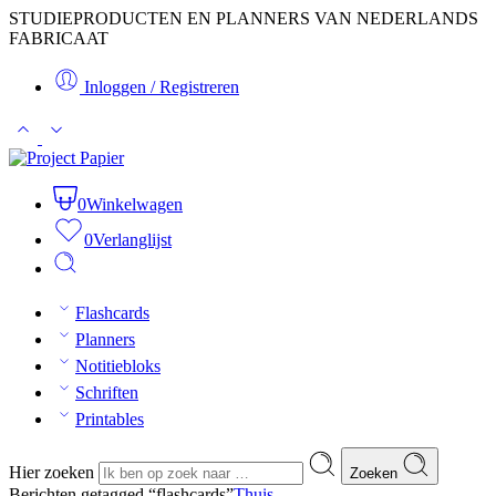
STUDIEPRODUCTEN EN PLANNERS VAN NEDERLANDS
FABRICAAT
Inloggen / Registreren
0
Winkelwagen
0
Verlanglijst
Flashcards
Planners
Notitiebloks
Schriften
Printables
Hier zoeken
Zoeken
Berichten getagged “flashcards”
Thuis