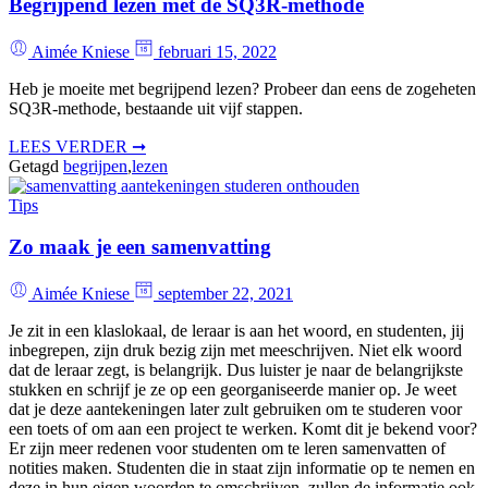
Begrijpend lezen met de SQ3R-methode
Aimée Kniese
februari 15, 2022
Heb je moeite met begrijpend lezen? Probeer dan eens de zogeheten
SQ3R-methode, bestaande uit vijf stappen.
LEES VERDER ➞
Getagd
begrijpen
,
lezen
Tips
Zo maak je een samenvatting
Aimée Kniese
september 22, 2021
Je zit in een klaslokaal, de leraar is aan het woord, en studenten, jij
inbegrepen, zijn druk bezig zijn met meeschrijven. Niet elk woord
dat de leraar zegt, is belangrijk. Dus luister je naar de belangrijkste
stukken en schrijf je ze op een georganiseerde manier op. Je weet
dat je deze aantekeningen later zult gebruiken om te studeren voor
een toets of om aan een project te werken. Komt dit je bekend voor?
Er zijn meer redenen voor studenten om te leren samenvatten of
notities maken. Studenten die in staat zijn informatie op te nemen en
deze in hun eigen woorden te omschrijven, zullen de informatie ook