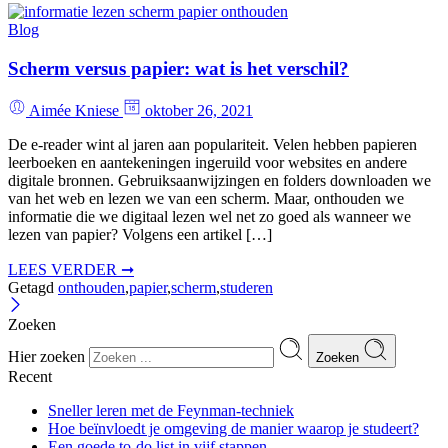
Blog
Scherm versus papier: wat is het verschil?
Aimée Kniese
oktober 26, 2021
De e-reader wint al jaren aan populariteit. Velen hebben papieren
leerboeken en aantekeningen ingeruild voor websites en andere
digitale bronnen. Gebruiksaanwijzingen en folders downloaden we
van het web en lezen we van een scherm. Maar, onthouden we
informatie die we digitaal lezen wel net zo goed als wanneer we
lezen van papier? Volgens een artikel […]
LEES VERDER ➞
Getagd
onthouden
,
papier
,
scherm
,
studeren
Zoeken
Hier zoeken
Zoeken
Recent
Sneller leren met de Feynman-techniek
Hoe beïnvloedt je omgeving de manier waarop je studeert?
Een goede to-do list in vijf stappen