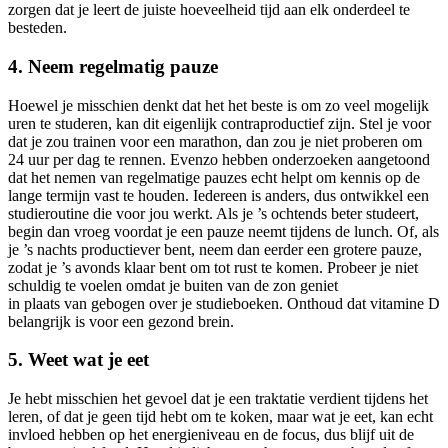
zorgen dat je leert de juiste hoeveelheid tijd aan elk onderdeel te
besteden.
4. Neem regelmatig pauze
Hoewel je misschien denkt dat het het beste is om zo veel mogelijk
uren te studeren, kan dit eigenlijk contraproductief zijn. Stel je voor
dat je zou trainen voor een marathon, dan zou je niet proberen om
24 uur per dag te rennen. Evenzo hebben onderzoeken aangetoond
dat het nemen van regelmatige pauzes echt helpt om kennis op de
lange termijn vast te houden. Iedereen is anders, dus ontwikkel een
studieroutine die voor jou werkt. Als je ’s ochtends beter studeert,
begin dan vroeg voordat je een pauze neemt tijdens de lunch. Of, als
je ’s nachts productiever bent, neem dan eerder een grotere pauze,
zodat je ’s avonds klaar bent om tot rust te komen. Probeer je niet
schuldig te voelen omdat je buiten van de zon geniet
in plaats van gebogen over je studieboeken. Onthoud dat vitamine D
belangrijk is voor een gezond brein.
5. Weet wat je eet
Je hebt misschien het gevoel dat je een traktatie verdient tijdens het
leren, of dat je geen tijd hebt om te koken, maar wat je eet, kan echt
invloed hebben op het energieniveau en de focus, dus blijf uit de