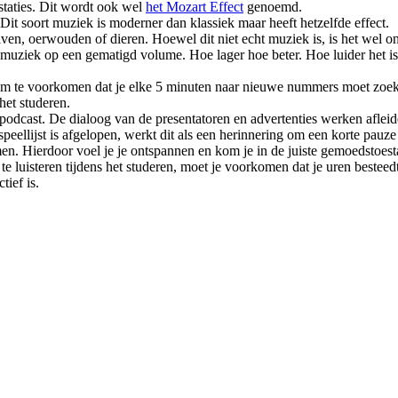
taties. Dit wordt ook wel
het Mozart Effect
genoemd.
 Dit soort muziek is moderner dan klassiek maar heeft hetzelfde effect.
lven, oerwouden of dieren. Hoewel dit niet echt muziek is, is het wel o
iemuziek op een gematigd volume. Hoe lager hoe beter. Hoe luider het is, 
m te voorkomen dat je elke 5 minuten naar nieuwe nummers moet zoeken. 
 het studeren.
n podcast. De dialoog van de presentatoren en advertenties werken aflei
eellijst is afgelopen, werkt dit als een herinnering om een ​​korte pauze
men. Hierdoor voel je je ontspannen en kom je in de juiste gemoedstoest
 luisteren tijdens het studeren, moet je voorkomen dat je uren besteedt a
tief is.