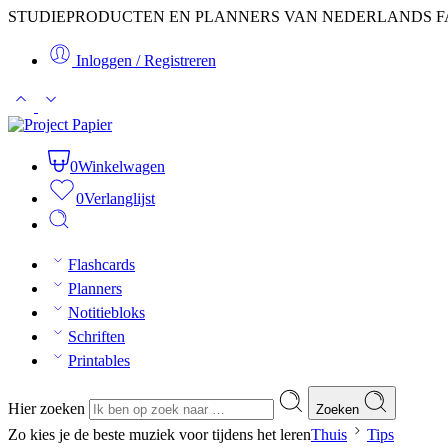
STUDIEPRODUCTEN EN PLANNERS VAN NEDERLANDS F
Inloggen / Registreren
0
Winkelwagen
0
Verlanglijst
Flashcards
Planners
Notitiebloks
Schriften
Printables
Hier zoeken
Zoeken
Zo kies je de beste muziek voor tijdens het leren
Thuis
Tips