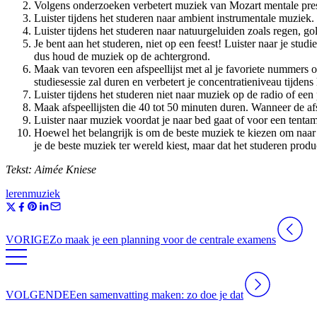
Volgens onderzoeken verbetert muziek van Mozart mentale pres
Luister tijdens het studeren naar ambient instrumentale muziek.
Luister tijdens het studeren naar natuurgeluiden zoals regen, go
Je bent aan het studeren, niet op een feest! Luister naar je stud
dus houd de muziek op de achtergrond.
Maak van tevoren een afspeellijst met al je favoriete nummers o
studiesessie zal duren en verbetert je concentratieniveau tijdens
Luister tijdens het studeren niet naar muziek op de radio of ee
Maak afspeellijsten die 40 tot 50 minuten duren. Wanneer de afsp
Luister naar muziek voordat je naar bed gaat of voor een tenta
Hoewel het belangrijk is om de beste muziek te kiezen om naar te
je de beste muziek ter wereld kiest, maar dat het studeren produc
Tekst: Aimée Kniese
leren
muziek
VORIGE
Zo maak je een planning voor de centrale examens
VOLGENDE
Een samenvatting maken: zo doe je dat