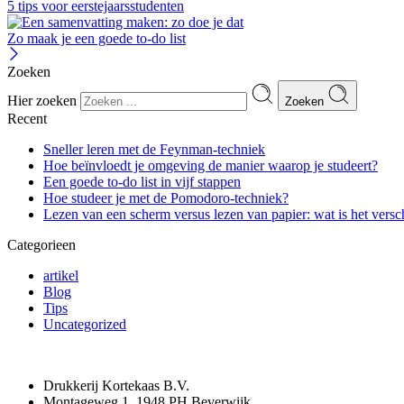
5 tips voor eerstejaarsstudenten
Zo maak je een goede to-do list
Zoeken
Hier zoeken
Zoeken
Recent
Sneller leren met de Feynman-techniek
Hoe beïnvloedt je omgeving de manier waarop je studeert?
Een goede to-do list in vijf stappen
Hoe studeer je met de Pomodoro-techniek?
Lezen van een scherm versus lezen van papier: wat is het versc
Categorieen
artikel
Blog
Tips
Uncategorized
Drukkerij Kortekaas B.V.
Montageweg 1, 1948 PH Beverwijk