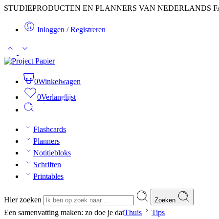
STUDIEPRODUCTEN EN PLANNERS VAN NEDERLANDS F
Inloggen / Registreren
0
Winkelwagen
0
Verlanglijst
Flashcards
Planners
Notitiebloks
Schriften
Printables
Hier zoeken
Zoeken
Een samenvatting maken: zo doe je dat
Thuis
Tips