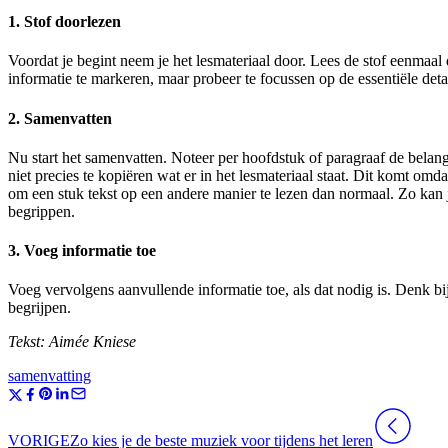
1. Stof doorlezen
Voordat je begint neem je het lesmateriaal door. Lees de stof eenmaal d
informatie te markeren, maar probeer te focussen op de essentiële detai
2. Samenvatten
Nu start het samenvatten. Noteer per hoofdstuk of paragraaf de belang
niet precies te kopiëren wat er in het lesmateriaal staat. Dit komt o
om een stuk tekst op een andere manier te lezen dan normaal. Zo kan j
begrippen.
3. Voeg informatie toe
Voeg vervolgens aanvullende informatie toe, als dat nodig is. Denk bij
begrijpen.
Tekst: Aimée Kniese
samenvatting
VORIGE
Zo kies je de beste muziek voor tijdens het leren