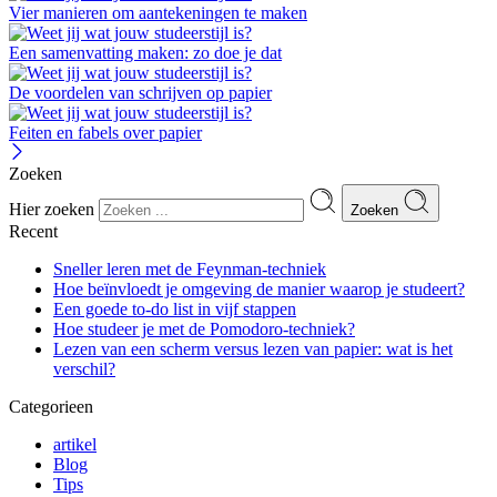
Vier manieren om aantekeningen te maken
Een samenvatting maken: zo doe je dat
De voordelen van schrijven op papier
Feiten en fabels over papier
Zoeken
Hier zoeken
Zoeken
Recent
Sneller leren met de Feynman-techniek
Hoe beïnvloedt je omgeving de manier waarop je studeert?
Een goede to-do list in vijf stappen
Hoe studeer je met de Pomodoro-techniek?
Lezen van een scherm versus lezen van papier: wat is het
verschil?
Categorieen
artikel
Blog
Tips