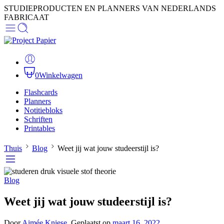
STUDIEPRODUCTEN EN PLANNERS VAN NEDERLANDS
FABRICAAT
0
Winkelwagen
Flashcards
Planners
Notitiebloks
Schriften
Printables
Thuis
Blog
Weet jij wat jouw studeerstijl is?
Blog
Weet jij wat jouw studeerstijl is?
Door
Aimée Kniese
.
Geplaatst op
maart 16, 2022