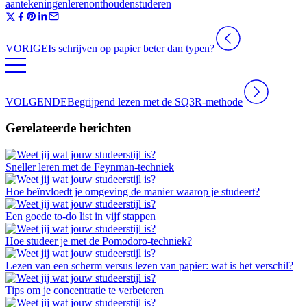
aantekeningen
leren
onthouden
studeren
VORIGE
Is schrijven op papier beter dan typen?
VOLGENDE
Begrijpend lezen met de SQ3R-methode
Gerelateerde berichten
Sneller leren met de Feynman-techniek
Hoe beïnvloedt je omgeving de manier waarop je studeert?
Een goede to-do list in vijf stappen
Hoe studeer je met de Pomodoro-techniek?
Lezen van een scherm versus lezen van papier: wat is het verschil?
Tips om je concentratie te verbeteren